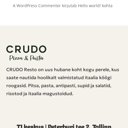
A WordPress Commenter
kirjutab
Hello world!
kohta
CRUDO Resto on uus hubane koht kogu perele, kus
saate nautida hoolikalt valmistatud itaalia köögi
roogasid. Pitsa, pasta, antipasti, supid ja salatid,
risotod ja itaalia magustoidud.
T1 keskus | Peterburi tee 2, Tallinn