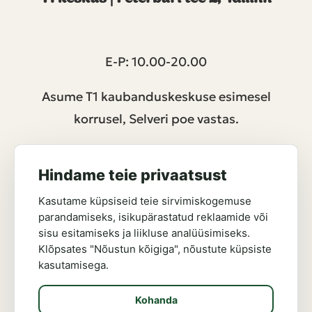
E-P: 10.00-20.00
Asume T1 kaubanduskeskuse esimesel
korrusel, Selveri poe vastas.
Hindame teie privaatsust
Kasutame küpsiseid teie sirvimiskogemuse
Jälgi meid
parandamiseks, isikupärastatud reklaamide või
sisu esitamiseks ja liikluse analüüsimiseks.
Klõpsates "Nõustun kõigiga", nõustute küpsiste
kasutamisega.
Kohanda
Broneeri laud