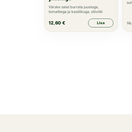
sui
Värske salat burrata juustuga,
kap
tomatitega ja basiilikuga, oliiviõli
12,60
€
Lisa
16