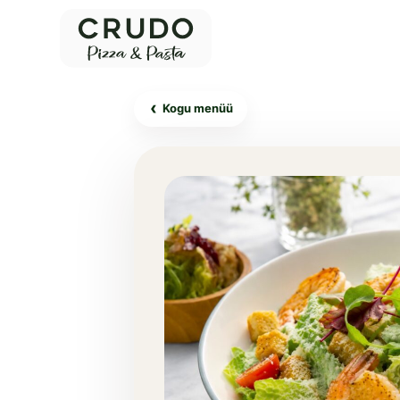
‹
Kogu menüü