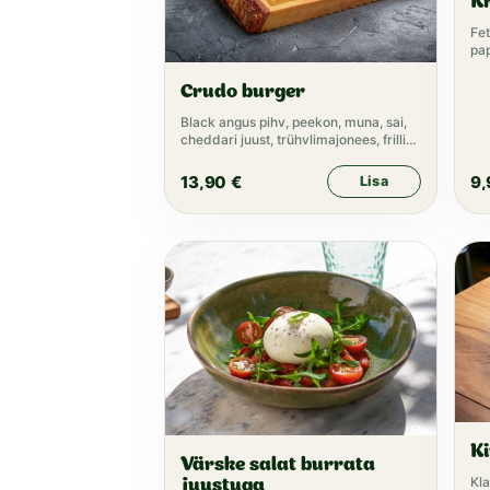
Kr
Fet
pap
Crudo burger
Black angus pihv, peekon, muna, sai,
cheddari juust, trühvlimajonees, frillis,
marineeritud kurk, tomat,
marineeritud sibul, ketšup
13,90
€
9
Lisa
K
Värske salat burrata
Kla
juustuga