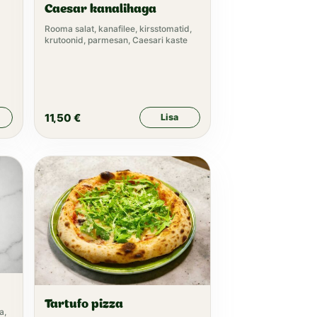
Caesar kanalihaga
Rooma salat, kanafilee, kirsstomatid,
krutoonid, parmesan, Caesari kaste
11,50
€
Lisa
Tartufo pizza
a,