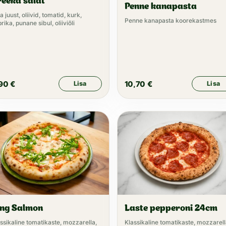
eeka salat
Penne kanapasta
a juust, oliivid, tomatid, kurk,
Penne kanapasta koorekastmes
rika, punane sibul, oliiviõli
,90
€
10,70
€
Lisa
Lisa
ing Salmon
Laste pepperoni 24cm
ssikaline tomatikaste, mozzarella,
Klassikaline tomatikaste, mozzarell