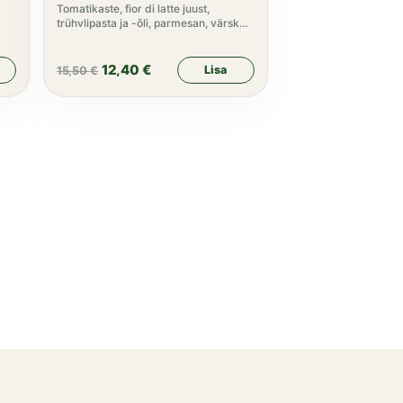
Tomatikaste, fior di latte juust,
trühvlipasta ja -õli, parmesan, värske
rukola
12,40
€
Lisa
15,50
€