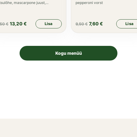
tsulõhe, mascarpone juust,
pepperoni vorst
parid, rukola
13,20
€
7,60
€
Lisa
Lisa
,50
€
9,50
€
Kogu menüü