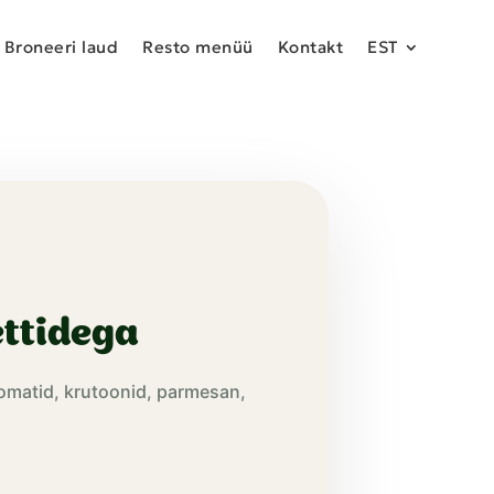
Broneeri laud
Resto menüü
Kontakt
EST
ttidega
tomatid, krutoonid, parmesan,